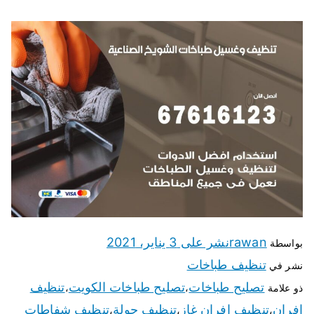
rawan
نشر على
3 يناير، 2021
بواسطة
تنظيف طباخات
نشر في
تصليح طباخات
تصليح طباخات الكويت
تنظيف
ذو علامة
،
،
افران
تنظيف افران غاز
تنظيف جولة
تنظيف شفاطات
،
،
،