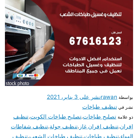
rawan
نشر على
3 يناير، 2021
بواسطة
تنظيف طباخات
نشر في
تصليح طباخات
تصليح طباخات الكويت
تنظيف
ذو علامة
،
،
افران
تنظيف افران غاز
تنظيف جولة
تنظيف شفاطات
،
،
،
الهواء
تنظيف طباخات
تنظيف طباخات الشعب
تنظيف
،
،
،