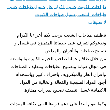
طباخات الكويت
غسيل افران غاز
غسيل طباخات
غسيل
،
،
،
طباخات الشعب
غسيل طباخات الكويت
،
لا تعليقات
تنظيف طباخات الشعب نرحب بكم أعزاءنا الكرام
وندعوكم لتعرف على خدماتنا المتميزة في غسيل و
تصليح طباخات والأفران والمداخن
من خلال طاقم عملنا صاحب الخبرة الكبيرة والواسعة
في مجال صيانة وتصليح الطباخات وتنظيف الطباخات
وافران الغاز والميكرويف باحتراف كبير وباستخدام
أجود المواد الطبيعية والفعالة والخالية من المواد
الكيمائية غسيل تنظيف تصليح بقدرات ممتازة.
وكما نقوم أيضاً على دعم فريقنا الفني بكافة المعدات