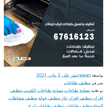
rawan
نشر على
3 يناير، 2021
بواسطة
تنظيف طباخات
نشر في
تصليح طباخات
تصليح طباخات الكويت
تنظيف
ذو علامة
،
،
افران
تنظيف افران غاز
تنظيف جولة
تنظيف شفاطات
،
،
،
الهواء
تنظيف طباخات
تنظيف طباخات ابرق
،
،