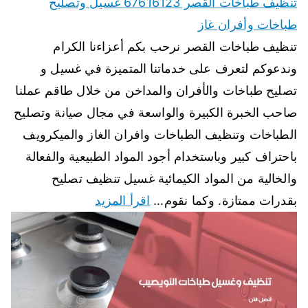
تنظيف طباخات القصر 67616123 غسيل وتصليح
طباخات وأفران غاز
تنظيف طباخات القصر نرحب بكم أعزاءنا الكرام
وندعوكم لتعرف على خدماتنا المتميزة في غسيل و
تصليح طباخات والأفران والمداخن من خلال طاقم عملنا
صاحب الخبرة الكبيرة والواسعة في مجال صيانة وتصليح
الطباخات وتنظيف الطباخات وافران الغاز والميكرويف
باحتراف كبير وباستخدام أجود المواد الطبيعية والفعالة
والخالية من المواد الكيمائية غسيل تنظيف تصليح
بقدرات ممتازة. وكما نقوم…
اقرأ المزيد