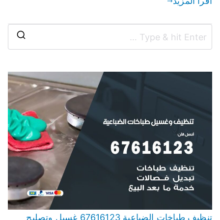
اقرأ المزيد
تنظيف طباخات الضباعية 67616123 غسيل وتصليح