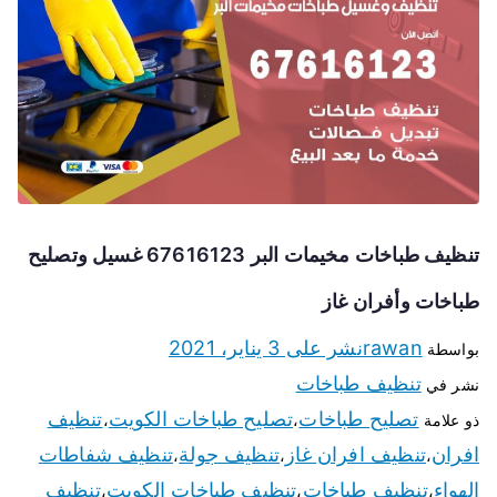
تنظيف طباخات مخيمات البر 67616123 غسيل وتصليح
طباخات وأفران غاز
rawan
نشر على
3 يناير، 2021
بواسطة
تنظيف طباخات
نشر في
تصليح طباخات
تصليح طباخات الكويت
تنظيف
ذو علامة
،
،
افران
تنظيف افران غاز
تنظيف جولة
تنظيف شفاطات
،
،
،
الهواء
تنظيف طباخات
تنظيف طباخات الكويت
تنظيف
،
،
،