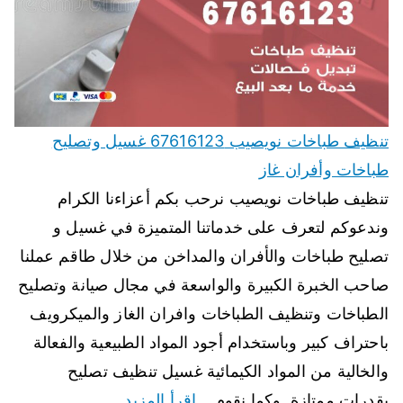
تنظيف طباخات نويصيب 67616123 غسيل وتصليح
طباخات وأفران غاز
تنظيف طباخات نويصيب نرحب بكم أعزاءنا الكرام
وندعوكم لتعرف على خدماتنا المتميزة في غسيل و
تصليح طباخات والأفران والمداخن من خلال طاقم عملنا
صاحب الخبرة الكبيرة والواسعة في مجال صيانة وتصليح
الطباخات وتنظيف الطباخات وافران الغاز والميكرويف
باحتراف كبير وباستخدام أجود المواد الطبيعية والفعالة
والخالية من المواد الكيمائية غسيل تنظيف تصليح
بقدرات ممتازة. وكما نقوم…
اقرأ المزيد