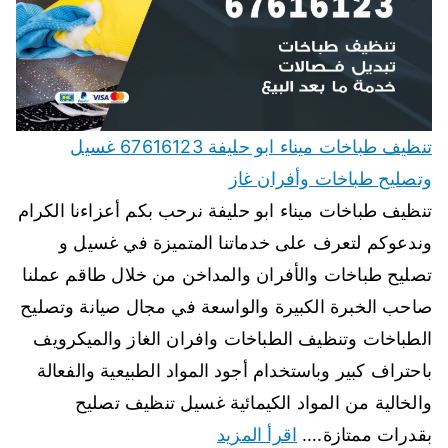
تنظيف طباخات ميناء ابو حليفة 67616123 غسيل
وتصليح طباخات وأفران غاز
تنظيف طباخات ميناء ابو حليفة نرحب بكم أعزاءنا الكرام
وندعوكم لتعرف على خدماتنا المتميزة في غسيل و
تصليح طباخات والأفران والمداخن من خلال طاقم عملنا
صاحب الخبرة الكبيرة والواسعة في مجال صيانة وتصليح
الطباخات وتنظيف الطباخات وافران الغاز والميكرويف
باحتراف كبير وباستخدام أجود المواد الطبيعية والفعالة
والخالية من المواد الكيمائية غسيل تنظيف تصليح
بقدرات ممتازة.…
اقرأ المزيد