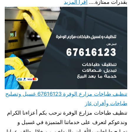
بقدرات ممتازة.…
اقرأ المزيد
تنظيف طباخات مزارع الوفرة 67616123 غسيل وتصليح
طباخات وأفران غاز
تنظيف طباخات مزارع الوفرة نرحب بكم أعزاءنا الكرام
وندعوكم لتعرف على خدماتنا المتميزة في غسيل و
تصليح طباخات والأفران والمداخن من خلال طاقم عملنا