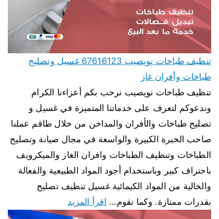
تنظيف طباخات نويصيب 67616123 غسيل وتصليح
طباخات وأفران غاز
تنظيف طباخات نويصيب نرحب بكم أعزاءنا الكرام
وندعوكم لتعرف على خدماتنا المتميزة في غسيل و
تصليح طباخات والأفران والمداخن من خلال طاقم عملنا
صاحب الخبرة الكبيرة والواسعة في مجال صيانة وتصليح
الطباخات وتنظيف الطباخات وافران الغاز والميكرويف
باحتراف كبير وباستخدام أجود المواد الطبيعية والفعالة
والخالية من المواد الكيمائية غسيل تنظيف تصليح
بقدرات ممتازة. وكما نقوم…
اقرأ المزيد