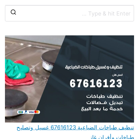
تنظيف طباخات الضباعية 67616123 غسيل وتصليح
طباخات وأفران غاز