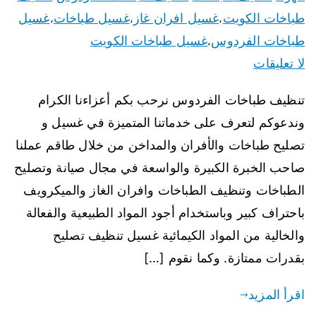
طباخات الكويت
غسيل افران غاز
غسيل طباخات
غسيل
،
،
،
طباخات الفردوس
غسيل طباخات الكويت
،
لا تعليقات
تنظيف طباخات الفردوس نرحب بكم أعزاءنا الكرام
وندعوكم لتعرف على خدماتنا المتميزة في غسيل و
تصليح طباخات والأفران والمداخن من خلال طاقم عملنا
صاحب الخبرة الكبيرة والواسعة في مجال صيانة وتصليح
الطباخات وتنظيف الطباخات وافران الغاز والميكرويف
باحتراف كبير وباستخدام أجود المواد الطبيعية والفعالة
والخالية من المواد الكيمائية غسيل تنظيف تصليح
بقدرات ممتازة. وكما نقوم […]
اقرأ المزيد