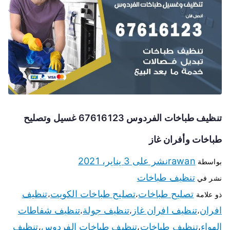
تنظيف طباخات الفردوس 67616123 غسيل وتصليح
طباخات وأفران غاز
rawan
نشر على
3 يناير، 2021
بواسطة
تنظيف طباخات
نشر في
تصليح طباخات
تصليح طباخات الكويت
تنظيف
ذو علامة
،
،
افران
تنظيف افران غاز
تنظيف جولة
تنظيف شفاطات
،
،
،
الهواء
تنظيف طباخات
تنظيف طباخات الفردوس
تنظيف
،
،
،