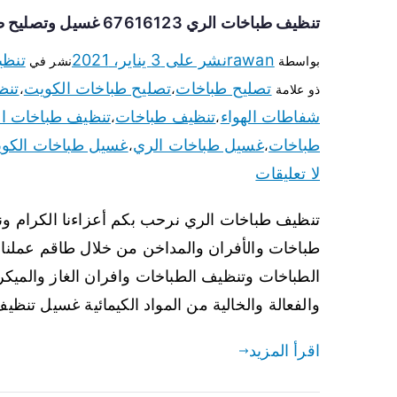
تنظيف طباخات الري 67616123 غسيل وتصليح طباخات وأفران غاز
rawan
نشر على
3 يناير، 2021
تنظي
بواسطة
نشر في
تصليح طباخات
تصليح طباخات الكويت
تنظ
ذو علامة
،
،
شفاطات الهواء
تنظيف طباخات
تنظيف طباخات ا
،
،
طباخات
غسيل طباخات الري
غسيل طباخات الكو
،
،
لا تعليقات
تنظيف طباخات الري نرحب بكم أعزاءنا الكرام ون
طباخات والأفران والمداخن من خلال طاقم عملنا 
الطباخات وتنظيف الطباخات وافران الغاز والميكرو
والفعالة والخالية من المواد الكيمائية غسيل تنظ
اقرأ المزيد