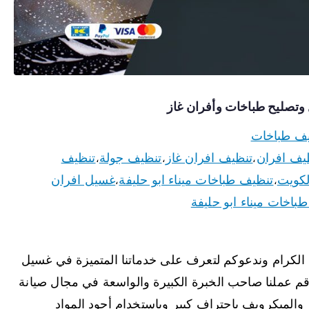
ف طباخات
يف افران
تنظيف افران غاز
تنظيف جولة
تنظيف
،
،
،
لكويت
تنظيف طباخات ميناء ابو حليفة
غسيل افران
،
،
باخات ميناء ابو حليفة
 الكرام وندعوكم لتعرف على خدماتنا المتميزة في غسيل
م عملنا صاحب الخبرة الكبيرة والواسعة في مجال صيانة
والميكرويف باحتراف كبير وباستخدام أجود المواد