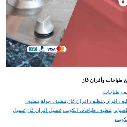
ف طباخات
يف افران
تنظيف افران غاز
تنظيف جولة
تنظيف
،
،
،
صوابر
تنظيف طباخات الكويت
غسيل افران غاز
غسيل
،
،
،
كويت