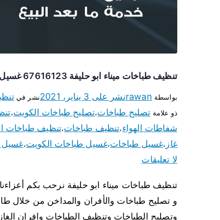
تنظيف طباخات ميناء ابو حليفة 67616123 غسيل وتصليح طباخات وأفران غاز
rawan
نشر على
3 يناير، 2021
تنظي
بواسطة
نشر في
تصليح طباخات
تصليح طباخات الكويت
تنظ
ذو علامة
،
،
شفاطات الهواء
تنظيف طباخات
تنظيف طباخات ا
،
،
غاز
غسيل طباخات
غسيل طباخات الكويت
غسيل ط
،
،
،
لا تعليقات
تنظيف طباخات ميناء ابو حليفة نرحب بكم أعزاءنا
و تصليح طباخات والأفران والمداخن من خلال طاق
وتصليح الطباخات وتنظيف الطباخات وافران الغاز 