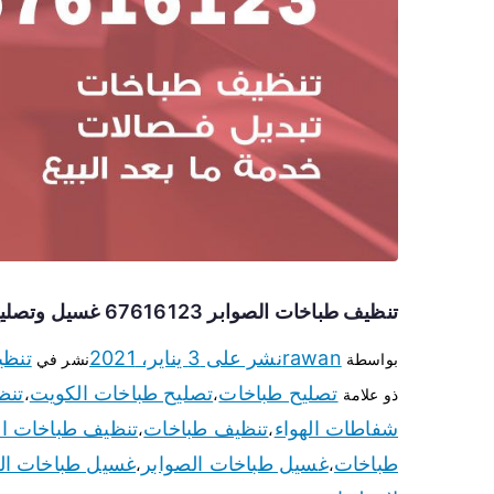
تنظيف طباخات الصوابر 67616123 غسيل وتصليح طباخات وأفران غاز
rawan
نشر على
3 يناير، 2021
تنظي
بواسطة
نشر في
تصليح طباخات
تصليح طباخات الكويت
تنظ
ذو علامة
،
،
شفاطات الهواء
تنظيف طباخات
تنظيف طباخات ال
،
،
طباخات
غسيل طباخات الصوابر
غسيل طباخات ال
،
،