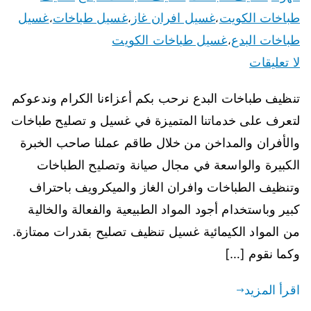
طباخات الكويت
غسيل افران غاز
غسيل طباخات
غسيل
،
،
،
طباخات البدع
غسيل طباخات الكويت
،
لا تعليقات
تنظيف طباخات البدع نرحب بكم أعزاءنا الكرام وندعوكم
لتعرف على خدماتنا المتميزة في غسيل و تصليح طباخات
والأفران والمداخن من خلال طاقم عملنا صاحب الخبرة
الكبيرة والواسعة في مجال صيانة وتصليح الطباخات
وتنظيف الطباخات وافران الغاز والميكرويف باحتراف
كبير وباستخدام أجود المواد الطبيعية والفعالة والخالية
من المواد الكيمائية غسيل تنظيف تصليح بقدرات ممتازة.
وكما نقوم […]
اقرأ المزيد