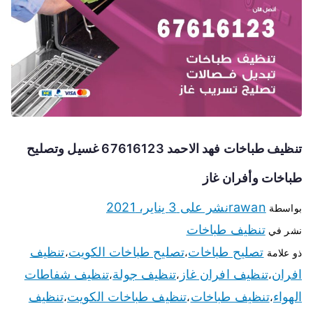
تنظيف طباخات فهد الاحمد 67616123 غسيل وتصليح
طباخات وأفران غاز
rawan
نشر على
3 يناير، 2021
بواسطة
تنظيف طباخات
نشر في
تصليح طباخات
تصليح طباخات الكويت
تنظيف
ذو علامة
،
،
افران
تنظيف افران غاز
تنظيف جولة
تنظيف شفاطات
،
،
،
الهواء
تنظيف طباخات
تنظيف طباخات الكويت
تنظيف
،
،
،