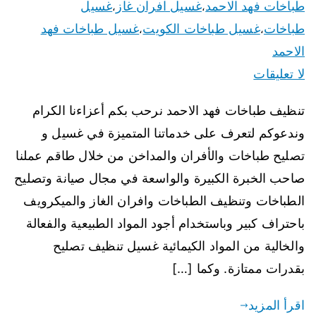
طباخات فهد الاحمد
غسيل افران غاز
غسيل
،
،
طباخات
غسيل طباخات الكويت
غسيل طباخات فهد
،
،
الاحمد
لا تعليقات
تنظيف طباخات فهد الاحمد نرحب بكم أعزاءنا الكرام
وندعوكم لتعرف على خدماتنا المتميزة في غسيل و
تصليح طباخات والأفران والمداخن من خلال طاقم عملنا
صاحب الخبرة الكبيرة والواسعة في مجال صيانة وتصليح
الطباخات وتنظيف الطباخات وافران الغاز والميكرويف
باحتراف كبير وباستخدام أجود المواد الطبيعية والفعالة
والخالية من المواد الكيمائية غسيل تنظيف تصليح
بقدرات ممتازة. وكما […]
اقرأ المزيد