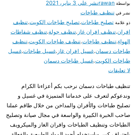
rawan
نشر على
3 يناير، 2021
بواسطة
تنظيف طباخات
نشر في
تصليح طباخات
تصليح طباخات الكويت
تنظيف
ذو علامة
،
،
افران
تنظيف افران غاز
تنظيف جولة
تنظيف شفاطات
،
،
،
الهواء
تنظيف طباخات
تنظيف طباخات الكويت
تنظيف
،
،
،
طباخات دسمان
غسيل افران غاز
غسيل طباخات
غسيل
،
،
،
طباخات الكويت
غسيل طباخات دسمان
،
لا تعليقات
تنظيف طباخات دسمان نرحب بكم أعزاءنا الكرام
وندعوكم لتعرف على خدماتنا المتميزة في غسيل و
تصليح طباخات والأفران والمداخن من خلال طاقم عملنا
صاحب الخبرة الكبيرة والواسعة في مجال صيانة وتصليح
الطباخات وتنظيف الطباخات وافران الغاز والميكرويف
باحتراف كبير وباستخدام أجود المواد الطبيعية والفعالة