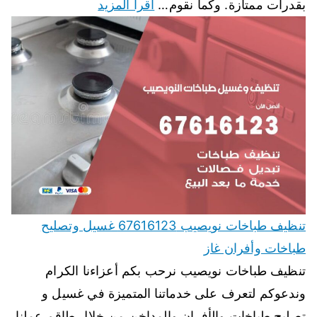
بقدرات ممتازة. وكما نقوم…
اقرأ المزيد
تنظيف طباخات نويصيب 67616123 غسيل وتصليح
طباخات وأفران غاز
تنظيف طباخات نويصيب نرحب بكم أعزاءنا الكرام
وندعوكم لتعرف على خدماتنا المتميزة في غسيل و
تصليح طباخات والأفران والمداخن من خلال طاقم عملنا