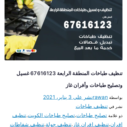
تنظيف طباخات المنطقة الرابعة 67616123 غسيل
وتصليح طباخات وأفران غاز
rawan
نشر على
3 يناير، 2021
بواسطة
تنظيف طباخات
نشر في
تصليح طباخات
تصليح طباخات الكويت
تنظيف
ذو علامة
،
،
افران
تنظيف افران غاز
تنظيف جولة
تنظيف شفاطات
،
،
،