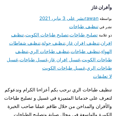
وأفران غاز
rawan
نشر على
3 يناير، 2021
بواسطة
تنظيف طباخات
نشر في
تصليح طباخات
تصليح طباخات الكويت
تنظيف
ذو علامة
،
،
افران
تنظيف افران غاز
تنظيف جولة
تنظيف شفاطات
،
،
،
الهواء
تنظيف طباخات
تنظيف طباخات الري
تنظيف
،
،
،
طباخات الكويت
غسيل افران غاز
غسيل طباخات
غسيل
،
،
،
طباخات الري
غسيل طباخات الكويت
،
لا تعليقات
تنظيف طباخات الري نرحب بكم أعزاءنا الكرام وندعوكم
لتعرف على خدماتنا المتميزة في غسيل و تصليح طباخات
والأفران والمداخن من خلال طاقم عملنا صاحب الخبرة
الكبيرة والواسعة في مجال صيانة وتصليح الطباخات