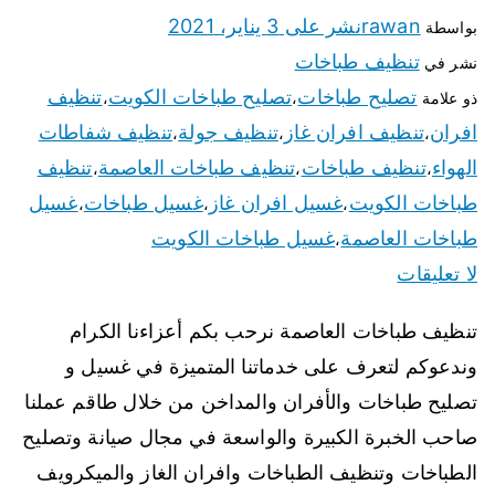
rawan
نشر على
3 يناير، 2021
بواسطة
تنظيف طباخات
نشر في
تصليح طباخات
تصليح طباخات الكويت
تنظيف
ذو علامة
،
،
افران
تنظيف افران غاز
تنظيف جولة
تنظيف شفاطات
،
،
،
الهواء
تنظيف طباخات
تنظيف طباخات العاصمة
تنظيف
،
،
،
طباخات الكويت
غسيل افران غاز
غسيل طباخات
غسيل
،
،
،
طباخات العاصمة
غسيل طباخات الكويت
،
لا تعليقات
تنظيف طباخات العاصمة نرحب بكم أعزاءنا الكرام
وندعوكم لتعرف على خدماتنا المتميزة في غسيل و
تصليح طباخات والأفران والمداخن من خلال طاقم عملنا
صاحب الخبرة الكبيرة والواسعة في مجال صيانة وتصليح
الطباخات وتنظيف الطباخات وافران الغاز والميكرويف