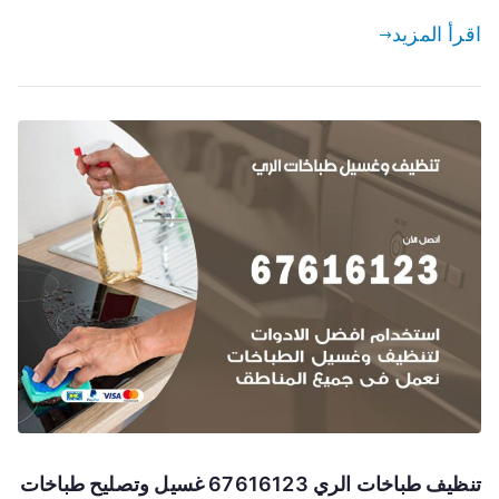
اقرأ المزيد
تنظيف طباخات الري 67616123 غسيل وتصليح طباخات