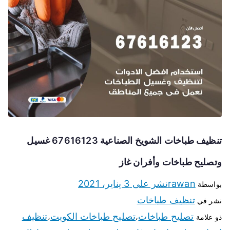
تنظيف طباخات الشويخ الصناعية 67616123 غسيل
وتصليح طباخات وأفران غاز
rawan
نشر على
3 يناير، 2021
بواسطة
تنظيف طباخات
نشر في
تصليح طباخات
تصليح طباخات الكويت
تنظيف
ذو علامة
،
،