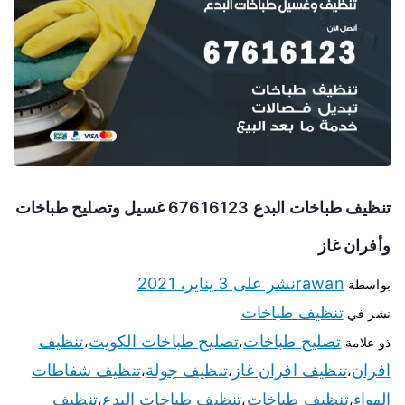
تنظيف طباخات البدع 67616123 غسيل وتصليح طباخات
وأفران غاز
rawan
نشر على
3 يناير، 2021
بواسطة
تنظيف طباخات
نشر في
تصليح طباخات
تصليح طباخات الكويت
تنظيف
ذو علامة
،
،
افران
تنظيف افران غاز
تنظيف جولة
تنظيف شفاطات
،
،
،
الهواء
تنظيف طباخات
تنظيف طباخات البدع
تنظيف
،
،
،